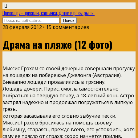
Прикол.ру - приколы, картинки, фотки и розыгрыши!
28 февраля 2012 • 15 комментариев
Драма на пляже (12 фото)
Миссис Грэхем со своей дочерью совершали прогулку
на лошадях на побережье Джелонга (Австралия).
Внезапно лошади провалились в трясину.
Лошадь дочери, Пэрис, смогла самостоятельно
выбраться на твердую почву, а 18-летний конь Астро
застрял надежно и продолжал погружаться в липкую
грязь,
которая засасывала его словно зыбучие пески.
Миссис Грэхем бросилась на помощь своему
любимцу, стараясь, прежде всего, его успокоить, хотя
саму ее трясло от страха: скоро начнется прилив.