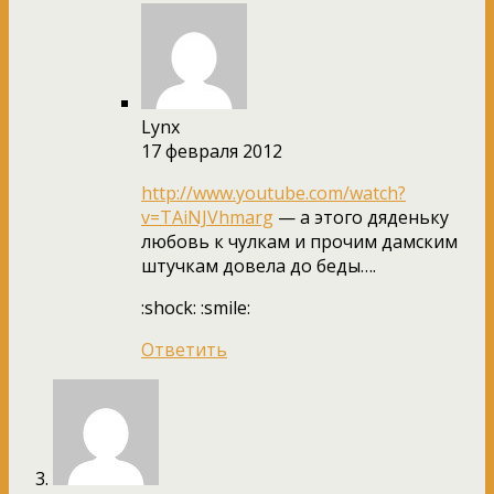
Lynx
17 февраля 2012
http://www.youtube.com/watch?
v=TAiNJVhmarg
— а этого дяденьку
любовь к чулкам и прочим дамским
штучкам довела до беды….
:shock: :smile:
Ответить