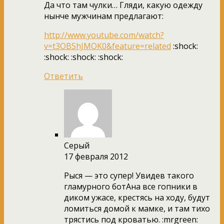
Да что там чулки… Гляди, какую одежду
нынче мужчинам предлагают:
http://www.youtube.com/watch?
v=t3OBShJMOK0&feature=related
:shock:
:shock: :shock: :shock:
Ответить
Серый
17 февраля 2012
Рыся — это супер! Увидев такого
гламурного ботАна все гопники в
диком ужасе, крестясь на ходу, будут
ломиться домой к мамке, и там тихо
трястись под кроватью. :mrgreen: