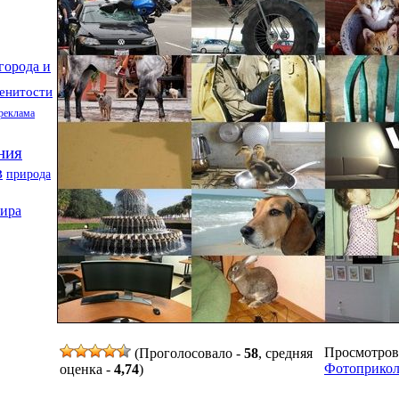
города и
енитости
 реклама
ния
в
природа
мира
Просмотров -
(Проголосовало -
58
, средняя
Фотоприко
оценка -
4,74
)