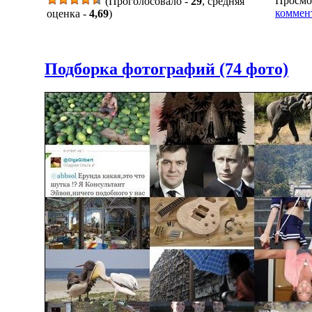
Просмот
(Проголосовало -
29
, средняя
коммен
оценка -
4,69
)
Подборка фотографий (74 фото)