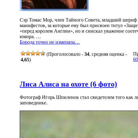
Сэр Томас Мор, член Тайного Совета, младший шериф 
манифестов, за которые ему был присвоен титул «Защи
«перед королем Англии», но и снискал уважение сооте
юмора. …
Борода точно не изменяла…
Пр
(Проголосовало -
34
, средняя оценка -
60
4,65
)
Лиса Алиса на охоте (6 фото)
Фотограф Игорь Шпиленок стал свидетелем того как ли
заповеднике.