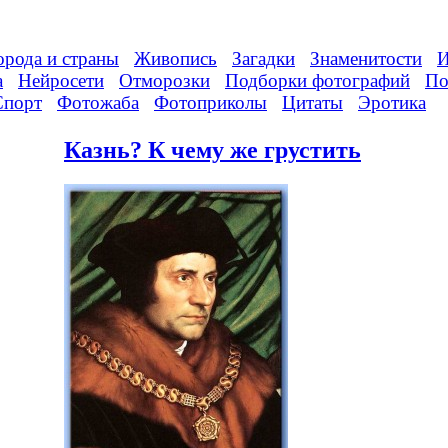
орода и страны
Живопись
Загадки
Знаменитости
И
а
Нейросети
Отморозки
Подборки фотографий
По
Спорт
Фотожаба
Фотоприколы
Цитаты
Эротика
Казнь? К чему же грустить