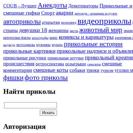
Анекдоты
Прикольные и
Демотиваторы
COUB - Лучшее
аварии
смешные гифки
Спорт
автоледи - женщины за рулем
видеоприколы
автоприколы
аткрытки
велосипед
животный мир
девушки 18
страны
женщины
знам
жесть
комиксы и карикатуры
кино
креативная
интересные факты
катастрофы
прикольные истории
мотоциклы
мужчины
мульты
медведи
прикольные картинки
прикольные надписи и объявле
прикольный креати
прикольные рисунки
прикольные штучки
происшествия
смешные
ретроспектива
розыгрыши
самолеты
смешные коты
собаки
комментарии
трюки
уголки 
туризм
фото приколы
фишки
Найти приколы
Авторизация