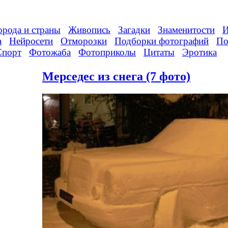
орода и страны
Живопись
Загадки
Знаменитости
И
а
Нейросети
Отморозки
Подборки фотографий
По
Спорт
Фотожаба
Фотоприколы
Цитаты
Эротика
Мерседес из снега (7 фото)