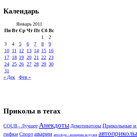
Календарь
Январь 2011
Пн
Вт
Ср
Чт
Пт
Сб
Вс
1
2
3
4
5
6
7
8
9
10
11
12
13
14
15
16
17
18
19
20
21
22
23
24
25
26
27
28
29
30
31
« Дек
Фев »
Приколы в тегах
Анекдоты
Прикольные и
Демотиваторы
COUB - Лучшее
автоприколы
аварии
гифки
Спорт
автоледи - женщины за рулем