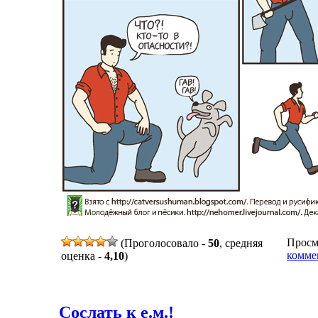
Просмо
(Проголосовало -
50
, средняя
комме
оценка -
4,10
)
Сослать к е.м.!