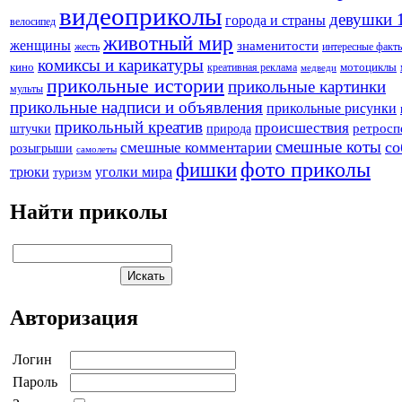
видеоприколы
девушки 
города и страны
велосипед
животный мир
женщины
знаменитости
жесть
интересные факт
комиксы и карикатуры
кино
креативная реклама
мотоциклы
медведи
прикольные истории
прикольные картинки
мульты
прикольные надписи и объявления
прикольные рисунки
прикольный креатив
происшествия
штучки
природа
ретросп
смешные коты
со
смешные комментарии
розыгрыши
самолеты
фото приколы
фишки
трюки
уголки мира
туризм
Найти приколы
Авторизация
Логин
Пароль