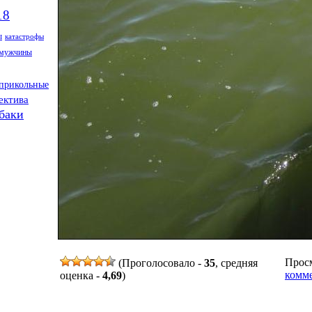
18
ы
катастрофы
мужчины
прикольные
ектива
баки
Просм
(Проголосовало -
35
, средняя
комме
оценка -
4,69
)