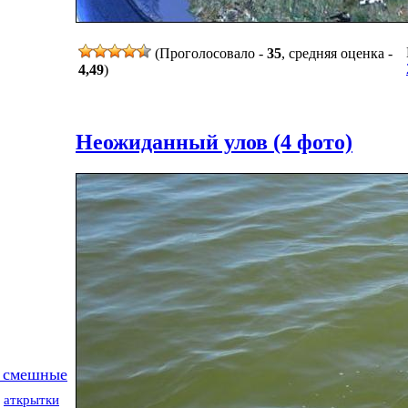
(Проголосовало -
35
, средняя оценка -
4,49
)
Неожиданный улов (4 фото)
 смешные
аткрытки