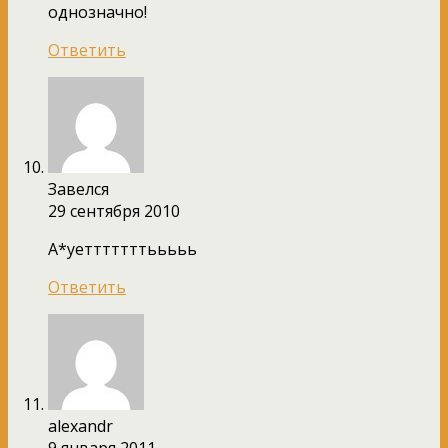
однозначно!
Ответить
Завелся
29 сентября 2010
А*уетттттттььььь
Ответить
alexandr
9 января 2011