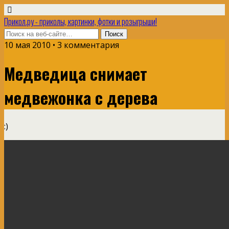
Прикол.ру - приколы, картинки, фотки и розыгрыши!
10 мая 2010 • 3 комментария
Медведица снимает
медвежонка с дерева
:)