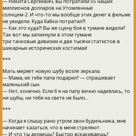
— Никита Сергеевич, вы потратили 55 наших
миллионов долларов на Утомленные
солнцем-2. И что-то мы вообще этих денег в фильме
не увидели. Куда бабки потратил?!
— Как это куда?! Вы же сцену боя в тумане видели?
Так вот мы запихнули в этом тумане
три танковые дивизии и две тысячи статистов в
шикарных исторических костюмах!
***
Мать меряет новую шубу возле зеркала.
— Мама, её тебе папа подарил? — спрашивает
маленький сын.
— Нет, конечно. Если б я на папу вечно надеялась, то
ни шубы, ни тебя на свете не было…
***
— Когда я слышу рано утром звон будильника, мне
начинает казаться, что в меня стреляют.
— И что ты делаешь? Быстро вскакиваешь?