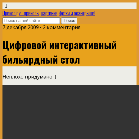
Прикол.ру - приколы, картинки, фотки и розыгрыши!
7 декабря 2009 • 2 комментария
Цифровой интерактивный
бильярдный стол
Неплохо придумано :)