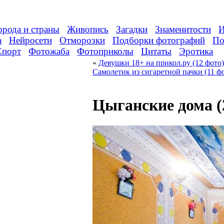
орода и страны
Живопись
Загадки
Знаменитости
И
а
Нейросети
Отморозки
Подборки фотографий
По
Спорт
Фотожаба
Фотоприколы
Цитаты
Эротика
«
Девушки 18+ на прикол.ру (12 фото)
Самолетик из сигаретной пачки (11 ф
Цыганские дома (