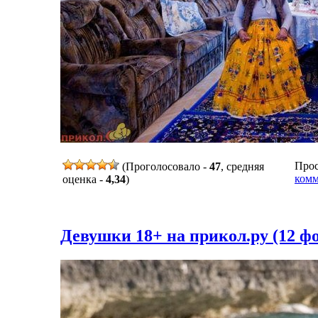
Прос
(Проголосовало -
47
, средняя
комм
оценка -
4,34
)
Девушки 18+ на прикол.ру (12 фо