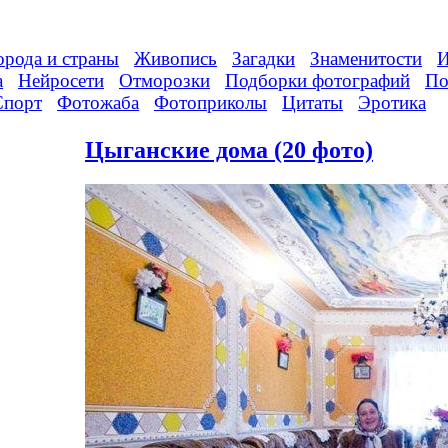
орода и страны
Живопись
Загадки
Знаменитости
И
а
Нейросети
Отморозки
Подборки фотографий
По
Спорт
Фотожаба
Фотоприколы
Цитаты
Эротика
Цыганские дома (20 фото)