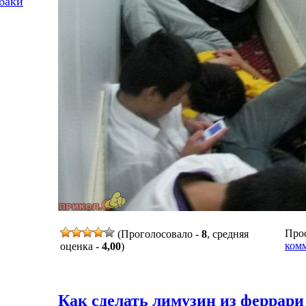
баки
Прос
(Проголосовало -
8
, средняя
комм
оценка -
4,00
)
Как сделать лимузин из феррари 