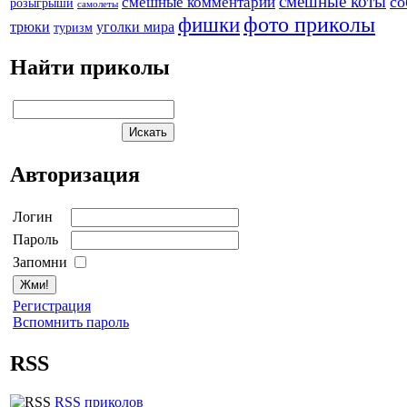
смешные коты
со
смешные комментарии
розыгрыши
самолеты
фото приколы
фишки
трюки
уголки мира
туризм
Найти приколы
Авторизация
Логин
Пароль
Запомни
Регистрация
Вспомнить пароль
RSS
RSS приколов