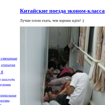
Китайские поезда эконом-класса
Лучше плохо ехать, чем хорошо идти! :)
 смешные
аткрытки
18
ы
катастрофы
мужчины
прикольные
ектива