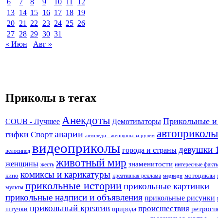
6
7
8
9
10
11
12
13
14
15
16
17
18
19
20
21
22
23
24
25
26
27
28
29
30
31
« Июн
Авг »
Приколы в тегах
Анекдоты
Прикольные и
Демотиваторы
COUB - Лучшее
автоприколы
аварии
гифки
Спорт
автоледи - женщины за рулем
видеоприколы
девушки 
города и страны
велосипед
животный мир
женщины
знаменитости
жесть
интересные факт
комиксы и карикатуры
кино
креативная реклама
мотоциклы
медведи
прикольные истории
прикольные картинки
мульты
прикольные надписи и объявления
прикольные рисунки
прикольный креатив
происшествия
штучки
природа
ретросп