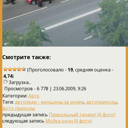
Смотрите также:
(Проголосовало -
19
, средняя оценка -
4,74
)
Загрузка...
Просмотров - 6 778 | 23.06.2009, 9:26
Категории:
Авто
Теги:
автоледи - женщины за рулем
,
автоприколы
,
фото приколы
предыдущая запись
Прикольный тюнинг (6 фото)
следующая запись
Мойка окон (6 фото)