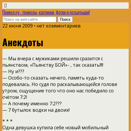
Прикол.ру - приколы, картинки, фотки и розыгрыши!
22 июня 2009 • нет комментариев
Анекдоты
— Мы вчера с мужиками решили сразится с
пьянством, «Пьянству БОЙ»- , так сказать!!!!
— Ну и???
— Особо-то сказать нечего, память куда-то
подевалась. Но судя по раскалывающейся голове
утром, ощущение того что оно нас победило со
счётом 7:2!
— А почему именно 7:2???
— 7 бутылок водки на двоих!
* * *
Одна девушка купила себе новый мобильный