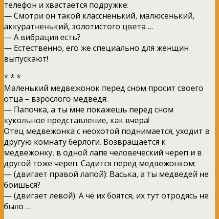
телефон и хвастается подружке:
— Смотри он такой классненький, малюсенький,
аккуратненький, золотистого цвета …
— А вибрация есть?
— Естественно, его же специально для женщин
выпускают!
* * *
Маленький медвежонок перед сном просит своего
отца – взрослого медведя:
— Папочка, а ты мне покажешь перед сном
кукольное представление, как вчера!
Отец медвежонка с неохотой поднимается, уходит в
другую комнату берлоги. Возвращается к
медвежонку, в одной лапе человеческий череп и в
другой тоже череп. Садится перед медвежонком:
— (двигает правой лапой): Васька, а ты медведей не
боишься?
— (двигает левой): А чё их боятся, их тут отродясь не
было …