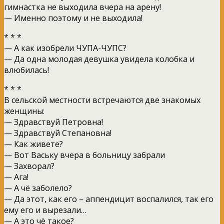
гимнастка не выходила вчера на арену!
— Именно поэтому и не выходила!
* * *
— А как изобрели ЧУПА-ЧУПС?
— Да одна молодая девушка увидела колобка и
влюбилась!
* * *
В сельской местности встречаются две знакомых
женщины:
— Здравствуй Петровна!
— Здравствуй Степановна!
— Как живете?
— Вот Ваську вчера в больницу забрали
— Захворал?
— Ага!
— А чё заболело?
— Да этот, как его – аппендицит воспалился, так его
ему его и вырезали…
— А это чё такое?