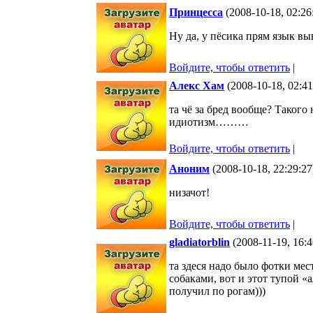
Принцесса
(2008-10-18, 02:2
Ну да, у пёсика прям язык вы
Войдите, чтобы ответить
|
Алекс Хам
(2008-10-18, 02:4
та чё за бред вообще? Такого 
идиотизм………
Войдите, чтобы ответить
|
Аноним
(2008-10-18, 22:29:2
низачот!
Войдите, чтобы ответить
|
gladiatorblin
(2008-11-19, 16:
та здеся надо было фотки мес
собаками, вот и этот тупой «
получил по рогам)))