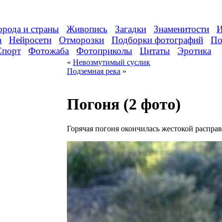
орода и страны
Живопись
Загадки
Знаменитости
И
а
Нейросети
Отморозки
Подборки фотографий
По
Спорт
Фотожаба
Фотоприколы
Цитаты
Эротика
«
Невозмутимый суслик
Подземная река
»
Погоня (2 фото)
Горячая погоня окончилась жестокой расправ