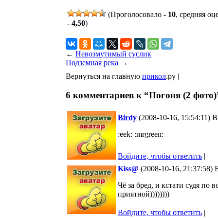
(Проголосовало -
10
, средняя оц
-
4,50
)
←
Невозмутимый суслик
Подземная река
→
Вернуться на главную
прикол
.ру |
6 комментариев к “Погоня (2 фото)
Birdy
(2008-10-16, 15:54:11) 
:eek: :mrgreen:
Войдите, чтобы ответить
|
Kiss@
(2008-10-16, 21:37:58)
Чё за бред, и кстати судя по 
приятной))))))))
Войдите, чтобы ответить
|