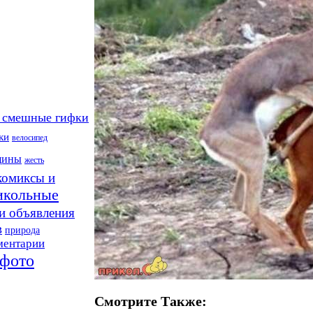
 смешные гифки
ки
велосипед
щины
жесть
комиксы и
икольные
и объявления
в
природа
ментарии
фото
Смотрите Также: