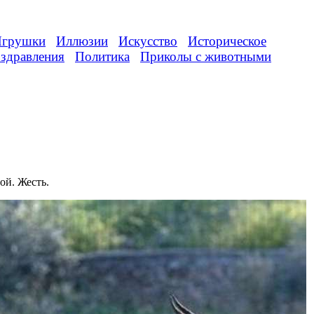
грушки
Иллюзии
Искусство
Историческое
здравления
Политика
Приколы с животными
ой. Жесть.