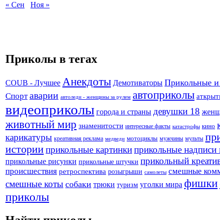
« Сен
Ноя »
Приколы в тегах
Анекдоты
Прикольные и
Демотиваторы
COUB - Лучшее
автоприколы
аварии
Спорт
аткрыт
автоледи - женщины за рулем
видеоприколы
девушки 18
города и страны
жен
животный мир
знаменитости
кино
интересные факты
катастрофы
пр
карикатуры
креативная реклама
мотоциклы
мужчины
мульты
медведи
истории
прикольные картинки
прикольные надписи 
прикольный креати
прикольные рисунки
прикольные штучки
происшествия
смешные ком
ретроспектива
розыгрыши
самолеты
фишки
смешные коты
собаки
трюки
уголки мира
туризм
приколы
Найти приколы