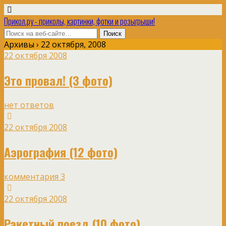
Прикол.ру - приколы, картинки, фотки и розыгрыши!
Архивы › 22 октября, 2008
22 октября 2008
Это провал! (3 фото)
нет ответов
22 октября 2008
Аэрография (12 фото)
комментария 3
22 октября 2008
Ракетный поезд (10 фото)