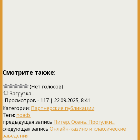
Смотрите также:
(Нет голосов)
Загрузка...
Просмотров - 117 | 22.09.2025, 8:41
Категории:
Партнерские публикации
Теги:
noads
предыдущая запись
Питер. Осень. Прогулки...
следующая запись
Онлайн-казино и классические
заведения