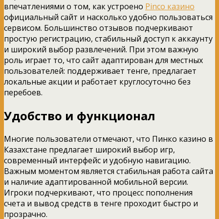
впечатлениями о том, как устроено
Pinco казино
официальный сайт и насколько удобно пользоваться
сервисом. Большинство отзывов подчеркивают
простую регистрацию, стабильный доступ к аккаунту
и широкий выбор развлечений. При этом важную
роль играет то, что сайт адаптирован для местных
пользователей: поддерживает тенге, предлагает
локальные акции и работает круглосуточно без
перебоев.
Удобство и функционал
Многие пользователи отмечают, что Пинко казино в
Казахстане предлагает широкий выбор игр,
современный интерфейс и удобную навигацию.
Важным моментом является стабильная работа сайта
и наличие адаптированной мобильной версии.
Игроки подчеркивают, что процесс пополнения
счета и вывод средств в тенге проходит быстро и
прозрачно.