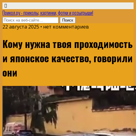
Прикол.ру - приколы, картинки, фотки и розыгрыши!
22 августа 2025 • нет комментариев
Кому нужна твоя проходимость
и японское качество, говорили
они