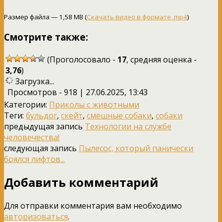
Размер файла — 1,58 MB (
Скачать видео в формате .mp4
)
Смотрите также:
(Проголосовало -
17
, средняя оценка -
3,76
)
Загрузка...
Просмотров - 918 | 27.06.2025, 13:43
Категории:
Приколы с животными
Теги:
бульдог
,
скейт
,
смешные собаки
,
собаки
предыдущая запись
Технологии на службе
человечества!
следующая запись
Пылесос, который панически
боялся лифтов...
Добавить комментарий
Для отправки комментария вам необходимо
авторизоваться
.