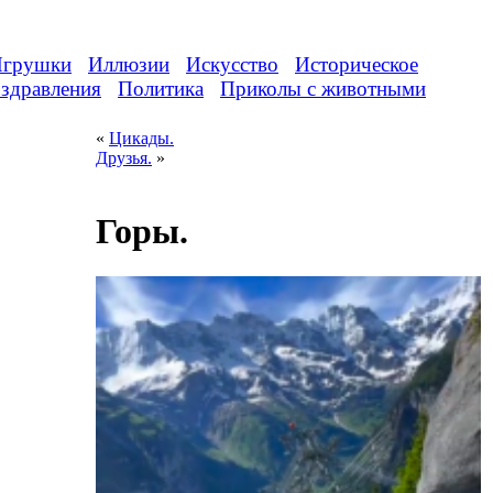
грушки
Иллюзии
Искусство
Историческое
здравления
Политика
Приколы с животными
«
Цикады.
Друзья.
»
Горы.