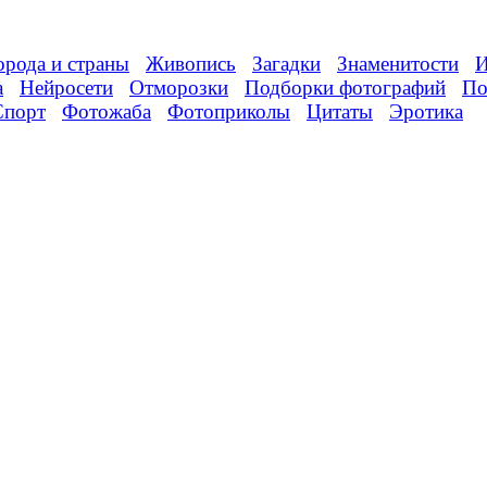
орода и страны
Живопись
Загадки
Знаменитости
И
а
Нейросети
Отморозки
Подборки фотографий
По
Спорт
Фотожаба
Фотоприколы
Цитаты
Эротика