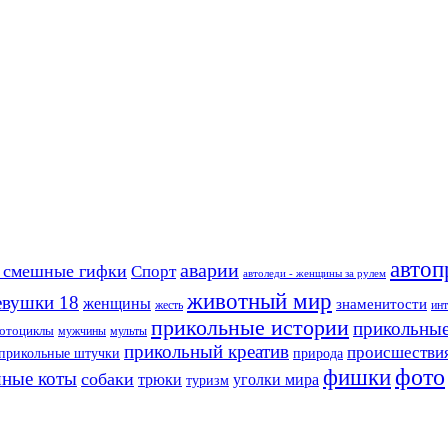
автоп
аварии
 смешные гифки
Спорт
автоледи - женщины за рулем
животный мир
евушки 18
женщины
знаменитости
жесть
ин
прикольные истории
прикольные
отоциклы
мужчины
мульты
прикольный креатив
происшестви
прикольные штучки
природа
фото
фишки
ные коты
собаки
трюки
уголки мира
туризм