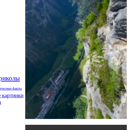
риколы
тересные факты
 картинки
я