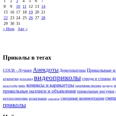
1
2
3
4
5
6
7
8
9
10
11
12
13
14
15
16
17
18
19
20
21
22
23
24
25
26
27
28
29
30
31
« Июн
Авг »
Приколы в тегах
Анекдоты
Прикольные и
Демотиваторы
COUB - Лучшее
видеоприколы
д
города и страны
аткрытки
велосипед
комиксы и карикатуры
кино
креативная реклама
м
катастрофы
медведи
прикольные надписи и объявления
прикольные рисунки
смеш
смешные комментарии
ретроспектива
розыгрыши
самолеты
приколы