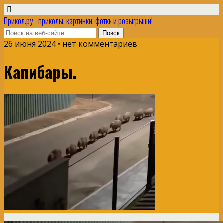
Прикол.ру - приколы, картинки, фотки и розыгрыши!
26 июня 2024 • нет комментариев
Капибары.