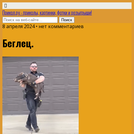
Прикол.ру - приколы, картинки, фотки и розыгрыши!
8 апреля 2024 • нет комментариев
Беглец.