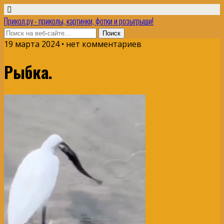
Прикол.ру - приколы, картинки, фотки и розыгрыши!
19 марта 2024 • нет комментариев
Рыбка.