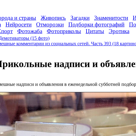
орода и страны
Живопись
Загадки
Знаменитости
И
а
Нейросети
Отморозки
Подборки фотографий
По
Спорт
Фотожаба
Фотоприколы
Цитаты
Эротика
Демотиваторы (15 фото)
ешные комментарии из социальных сетей. Часть 393 (18 картин
рикольные надписи и объявле
ешные надписи и объявления в еженедельной субботней подбо