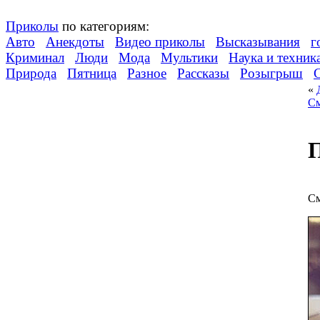
Приколы
по категориям:
Авто
Анекдоты
Видео приколы
Высказывания
г
Криминал
Люди
Мода
Мультики
Наука и техник
Природа
Пятница
Разное
Рассказы
Розыгрыш
«
См
П
См