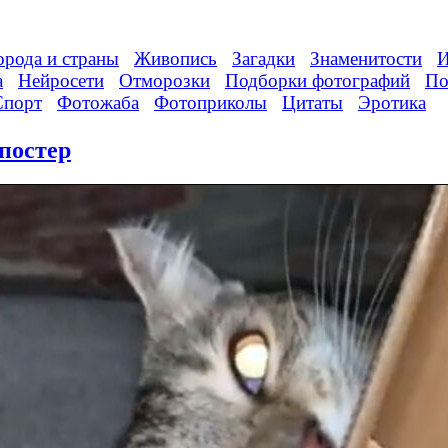
орода и страны
Живопись
Загадки
Знаменитости
И
а
Нейросети
Отморозки
Подборки фотографий
По
Спорт
Фотожаба
Фотоприколы
Цитаты
Эротика
постер