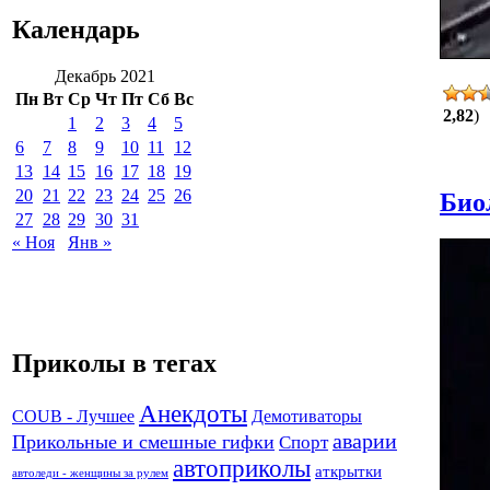
Календарь
Декабрь 2021
Пн
Вт
Ср
Чт
Пт
Сб
Вс
2,82
)
1
2
3
4
5
6
7
8
9
10
11
12
13
14
15
16
17
18
19
20
21
22
23
24
25
26
Био
27
28
29
30
31
« Ноя
Янв »
Приколы в тегах
Анекдоты
Демотиваторы
COUB - Лучшее
аварии
Прикольные и смешные гифки
Спорт
автоприколы
аткрытки
автоледи - женщины за рулем