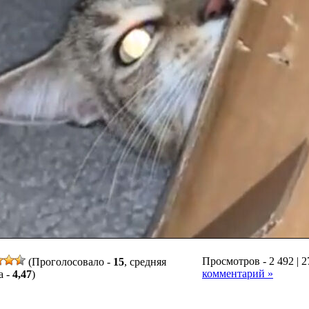
Просмотров - 2 492 | 2
(Проголосовало -
15
, средняя
комментарий »
а -
4,47
)