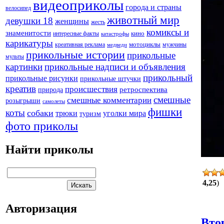
видеоприколы
города и страны
велосипед
животный мир
девушки 18
женщины
жесть
комиксы и
знаменитости
кино
интересные факты
катастрофы
карикатуры
креативная реклама
мотоциклы
мужчины
медведи
прикольные истории
прикольные
мульты
картинки
прикольные надписи и объявления
прикольный
прикольные рисунки
прикольные штучки
креатив
происшествия
природа
ретроспектива
смешные
смешные комментарии
розыгрыши
самолеты
фишки
коты
собаки
трюки
уголки мира
туризм
фото приколы
Найти приколы
4,25
)
Авторизация
Вто