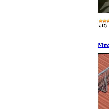
4,17
)
Мис