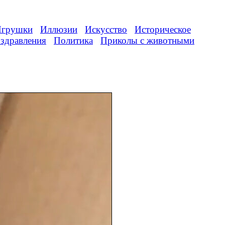
грушки
Иллюзии
Искусство
Историческое
здравления
Политика
Приколы с животными