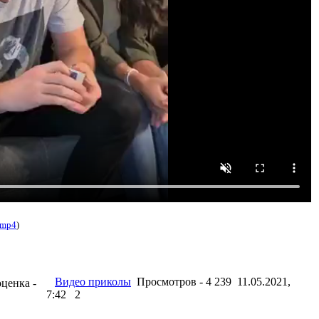
.mp4
)
Видео приколы
Просмотров - 4 239 11.05.2021,
оценка -
7:42
2