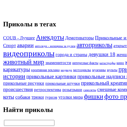
Приколы в тегах
Анекдоты
Прикольные и
Демотиваторы
COUB - Лучшее
автоприколы
аварии
Спорт
аткрыт
автоледи - женщины за рулем
видеоприколы
девушки 18
города и страны
жен
животный мир
знаменитости
кино
интересные факты
катастрофы
пр
карикатуры
креативная реклама
мотоциклы
мужчины
мульты
медведи
истории
прикольные картинки
прикольные надписи 
прикольный креати
прикольные рисунки
прикольные штучки
происшествия
смешные ком
ретроспектива
розыгрыши
самолеты
фото п
фишки
коты
собаки
трюки
уголки мира
туризм
Найти приколы