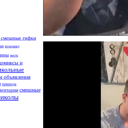
 смешные гифки
ки
велосипед
щины
жесть
комиксы и
икольные
и объявления
в
природа
смешные
ментарии
риколы