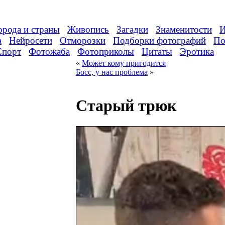
орода и страны
Живопись
Загадки
Знаменитости
И
а
Нейросети
Отморозки
Подборки фотографий
По
Спорт
Фотожаба
Фотоприколы
Цитаты
Эротика
«
Может кому пригодится
Босс, у нас проблема
»
Старый трюк