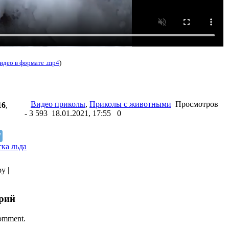
идео в формате .mp4
)
Видео приколы
,
Приколы с животными
Просмотров
16
,
- 3 593 18.01.2021, 17:55
0
ка льда
ру |
арий
comment.