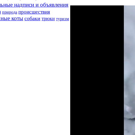
ьные надписи и объявления
в
происшествия
природа
ные коты
собаки
трюки
туризм