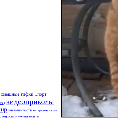
 смешные гифки
Спорт
видеоприколы
ипед
мир
знаменитости
интересные факты
отоциклы
мужчины
мульты