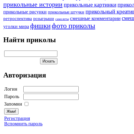
прикольные истории
прикольные картинки
прикол
прикольный креати
прикольные рисунки
прикольные штучки
смеш
смешные комментарии
ретроспектива
розыгрыши
самолеты
фото приколы
фишки
уголки мира
Найти приколы
Авторизация
Логин
Пароль
Запомни
Регистрация
Вспомнить пароль