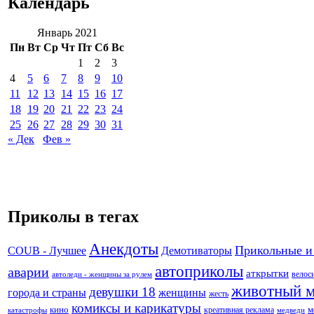
Календарь
Январь 2021
Пн
Вт
Ср
Чт
Пт
Сб
Вс
1
2
3
4
5
6
7
8
9
10
11
12
13
14
15
16
17
18
19
20
21
22
23
24
25
26
27
28
29
30
31
« Дек
Фев »
Приколы в тегах
Анекдоты
Прикольные и
Демотиваторы
COUB - Лучшее
автоприколы
аварии
аткрытки
велос
автоледи - женщины за рулем
животный 
девушки 18
города и страны
женщины
жесть
комиксы и карикатуры
кино
креативная реклама
м
катастрофы
медведи