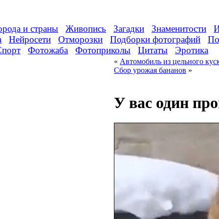
орода и страны
Живопись
Загадки
Знаменитости
И
а
Нейросети
Отморозки
Подборки фотографий
По
Спорт
Фотожаба
Фотоприколы
Цитаты
Эротика
«
Автомобиль из цельного куск
Сбор урожая бананов
»
У вас один п