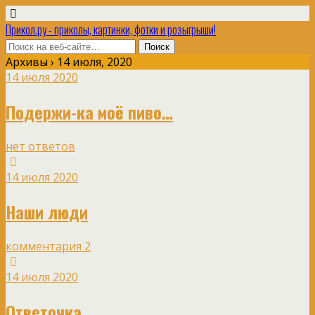
Прикол.ру - приколы, картинки, фотки и розыгрыши!
Архивы › 14 июля, 2020
14 июля 2020
Подержи-ка моё пиво…
нет ответов
14 июля 2020
Наши люди
комментария 2
14 июля 2020
Ответочка