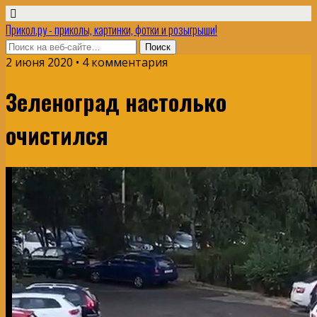
Прикол.ру - приколы, картинки, фотки и розыгрыши!
2 июня 2020 • 4 комментария
Зеленоград настолько
очистился