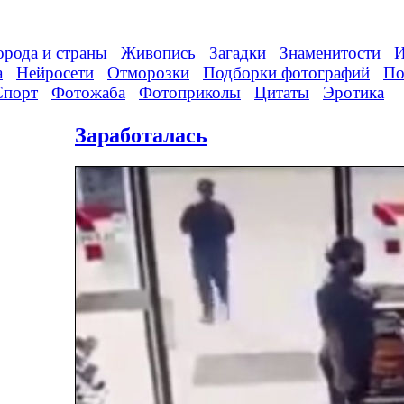
орода и страны
Живопись
Загадки
Знаменитости
И
а
Нейросети
Отморозки
Подборки фотографий
По
Спорт
Фотожаба
Фотоприколы
Цитаты
Эротика
Заработалась