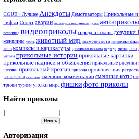
Анекдоты
Прикольные и
Демотиваторы
COUB - Лучшее
автоприколы
аварии
гифки
Спорт
автоледи - женщины за рулем
видеоприколы
девушки 
города и страны
велосипед
животный мир
женщины
знаменитости
жесть
интересные факт
комиксы и карикатуры
кино
креативная реклама
мотоциклы
медведи
прикольные истории
прикольные картинки
мульты
прикольные надписи и объявления
прикольные рисунки
прикольный креатив
происшествия
штучки
природа
ретросп
смешные коты
со
смешные комментарии
розыгрыши
самолеты
фото приколы
фишки
трюки
уголки мира
туризм
Найти приколы
Авторизация