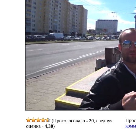
Просм
(Проголосовало -
20
, средняя
комм
оценка -
4,30
)