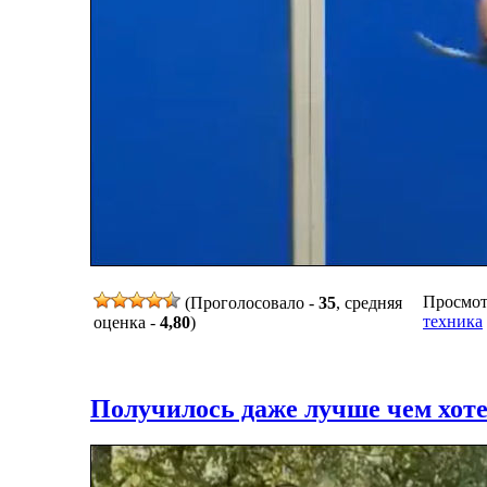
Просмотр
(Проголосовало -
35
, средняя
техника
оценка -
4,80
)
Получилось даже лучше чем хот