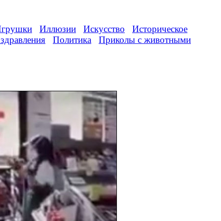
грушки
Иллюзии
Искусство
Историческое
здравления
Политика
Приколы с животными