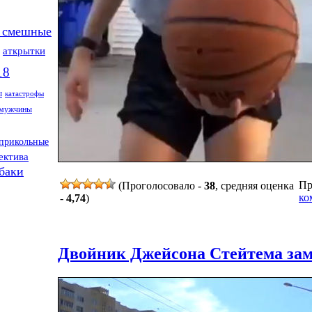
 смешные
аткрытки
18
ы
катастрофы
мужчины
прикольные
ектива
баки
Пр
(Проголосовало -
38
, средняя оценка
ко
-
4,74
)
Двойник Джейсона Стейтема зам