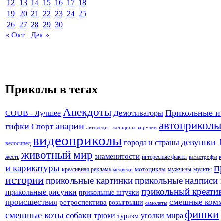
12
13
14
15
16
17
18
19
20
21
22
23
24
25
26
27
28
29
30
« Окт
Дек »
Приколы в тегах
Анекдоты
Прикольные и
Демотиваторы
COUB - Лучшее
автоприколы
аварии
гифки
Спорт
автоледи - женщины за рулем
видеоприколы
девушки 
города и страны
велосипед
животный мир
знаменитости
жесть
интересные факты
катастрофы
п
и карикатуры
креативная реклама
мотоциклы
мужчины
мульты
медведи
истории
прикольные картинки
прикольные надписи 
прикольный креати
прикольные рисунки
прикольные штучки
происшествия
смешные ком
ретроспектива
розыгрыши
самолеты
фишки
смешные коты
собаки
трюки
уголки мира
туризм