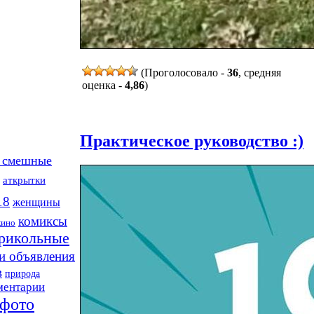
(Проголосовало -
36
, средняя
оценка -
4,86
)
Практическое руководство :)
 смешные
аткрытки
18
женщины
комиксы
кино
рикольные
и объявления
в
природа
ментарии
фото