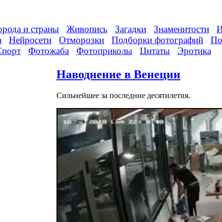
орода и страны
Живопись
Загадки
Знаменитости
И
а
Нейросети
Отморозки
Подборки фотографий
По
Спорт
Фотожаба
Фотоприколы
Цитаты
Эротика
Наводнение в Венеции
Сильнейшее за последние десятилетия.