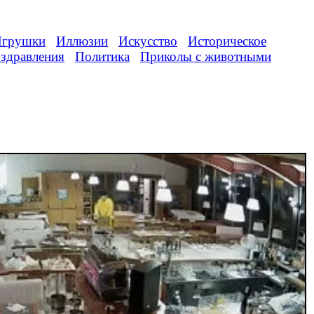
грушки
Иллюзии
Искусство
Историческое
здравления
Политика
Приколы с животными