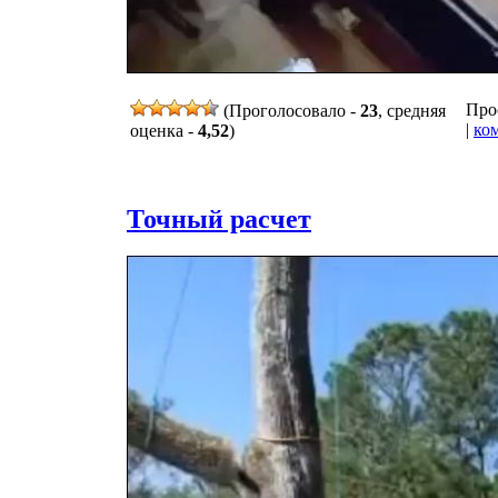
Прос
(Проголосовало -
23
, средняя
|
ко
оценка -
4,52
)
Точный расчет