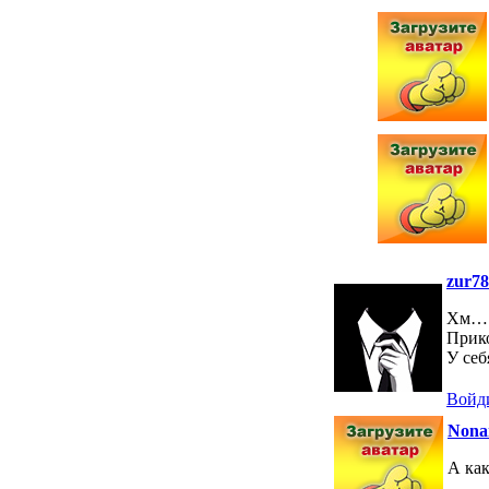
zur78
Хм…
Прик
У себ
Войди
Nona
А как