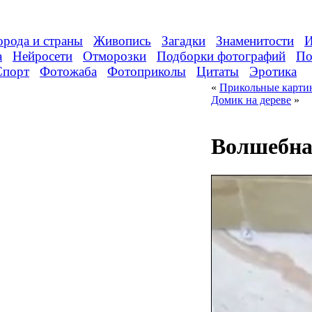
орода и страны
Живопись
Загадки
Знаменитости
И
а
Нейросети
Отморозки
Подборки фотографий
По
Спорт
Фотожаба
Фотоприколы
Цитаты
Эротика
«
Прикольные картин
Домик на дереве
»
Волшебна