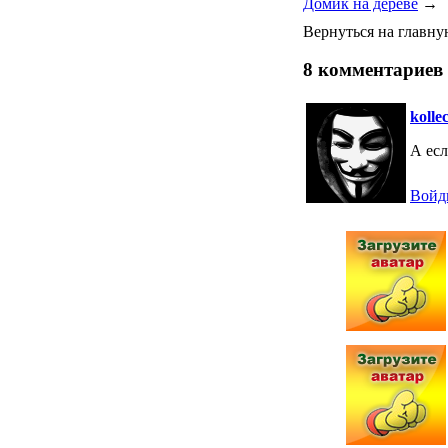
Домик на дереве
→
Вернуться на главн
8 комментариев
kolle
А есл
Войди