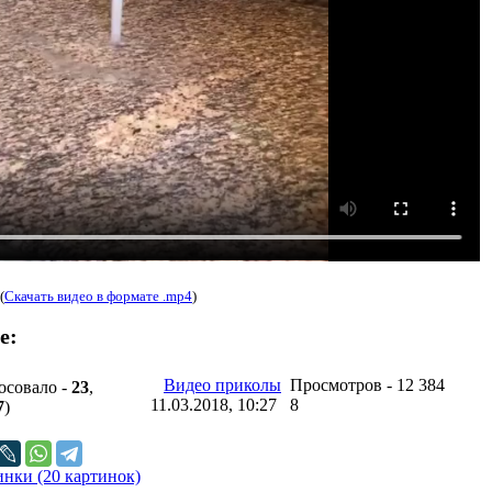
(
Скачать видео в формате .mp4
)
е:
Видео приколы
Просмотров - 12 384
осовало -
23
,
11.03.2018, 10:27
8
7
)
нки (20 картинок)