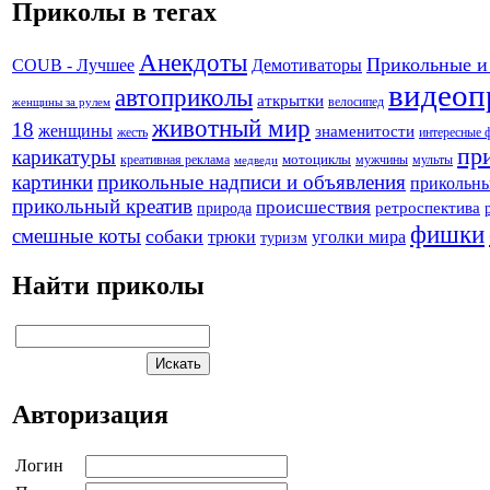
Приколы в тегах
Анекдоты
Прикольные и
Демотиваторы
COUB - Лучшее
видеоп
автоприколы
аткрытки
велосипед
женщины за рулем
животный мир
18
женщины
знаменитости
жесть
интересные 
пр
карикатуры
креативная реклама
мотоциклы
мужчины
мульты
медведи
картинки
прикольные надписи и объявления
прикольны
прикольный креатив
происшествия
природа
ретроспектива
фишки
смешные коты
собаки
трюки
уголки мира
туризм
Найти приколы
Авторизация
Логин