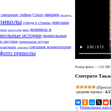
аварии
 смешные гифки
Спорт
автоледи -
риколы
девушки
города и страны
комиксы и
кино
факты
катастрофы
икольные истории
прикольные
е рисунки
прикольные штучки
смешные комментарии
розыгрыши
самолеты
фото приколы
Размер файла — 1,61 MB 
Смотрите Такж
(Прогол
средняя оценка -
4,5
←
Прикольные карти