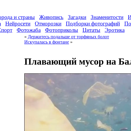
орода и страны
Живопись
Загадки
Знаменитости
И
а
Нейросети
Отморозки
Подборки фотографий
По
Спорт
Фотожаба
Фотоприколы
Цитаты
Эротика
«
Держитесь подальше от торфяных болот
Искупалась в фонтане
»
Плавающий мусор на Ба