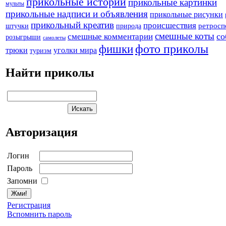
прикольные истории
прикольные картинки
мульты
прикольные надписи и объявления
прикольные рисунки
прикольный креатив
происшествия
штучки
природа
ретросп
смешные коты
со
смешные комментарии
розыгрыши
самолеты
фото приколы
фишки
трюки
уголки мира
туризм
Найти приколы
Авторизация
Логин
Пароль
Запомни
Регистрация
Вспомнить пароль