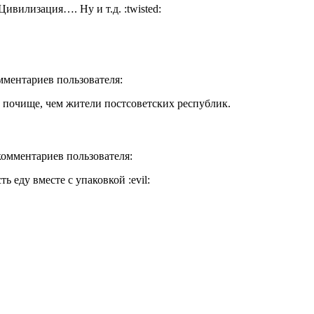
вилизация…. Ну и т.д. :twisted:
омментариев пользователя:
 почище, чем жители постсоветских республик.
 комментариев пользователя:
ь еду вместе с упаковкой :evil: