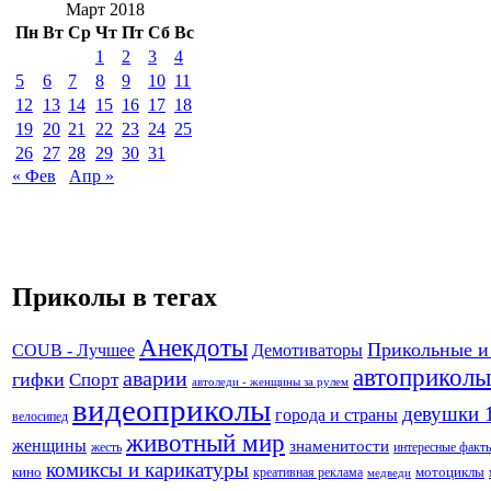
Март 2018
Пн
Вт
Ср
Чт
Пт
Сб
Вс
1
2
3
4
5
6
7
8
9
10
11
12
13
14
15
16
17
18
19
20
21
22
23
24
25
26
27
28
29
30
31
« Фев
Апр »
Приколы в тегах
Анекдоты
Прикольные и
Демотиваторы
COUB - Лучшее
автоприколы
аварии
гифки
Спорт
автоледи - женщины за рулем
видеоприколы
девушки 
города и страны
велосипед
животный мир
женщины
знаменитости
жесть
интересные факт
комиксы и карикатуры
кино
креативная реклама
мотоциклы
медведи