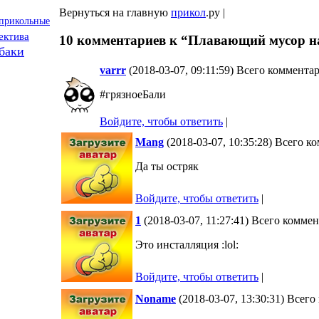
Вернуться на главную
прикол
.ру |
прикольные
ектива
10 комментариев к “Плавающий мусор н
баки
varrr
(2018-03-07, 09:11:59) Всего коммента
#грязноеБали
Войдите, чтобы ответить
|
Mang
(2018-03-07, 10:35:28) Всего к
Да ты остряк
Войдите, чтобы ответить
|
1
(2018-03-07, 11:27:41) Всего комме
Это инсталляция :lol:
Войдите, чтобы ответить
|
Noname
(2018-03-07, 13:30:31) Всег