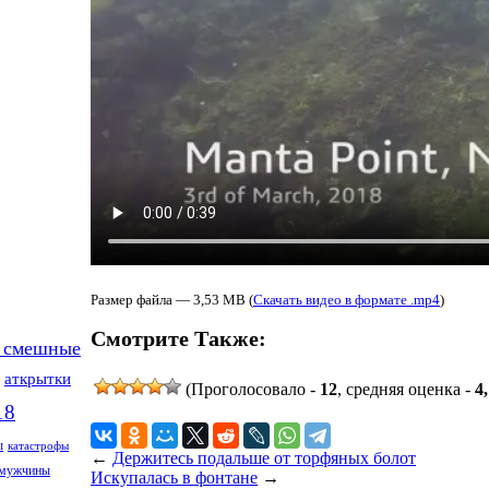
Размер файла — 3,53 MB (
Скачать видео в формате .mp4
)
Смотрите Также:
 смешные
аткрытки
(Проголосовало -
12
, средняя оценка -
4
18
ы
катастрофы
←
Держитесь подальше от торфяных болот
мужчины
Искупалась в фонтане
→