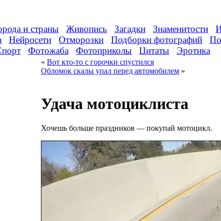
орода и страны
Живопись
Загадки
Знаменитости
И
а
Нейросети
Отморозки
Подборки фотографий
По
Спорт
Фотожаба
Фотоприколы
Цитаты
Эротика
«
Вот кто-то с горочки спустился
Обломок скалы упал перед автомобилем
»
Удача мотоциклиста
Хочешь больше праздников — покупай мотоцикл.