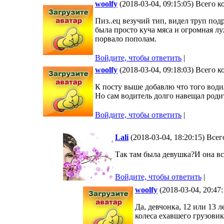
woolfy
(2018-03-04, 09:15:05) Всего 
Пиз..ец везучий тип, видел труп под
была просто куча мяса и огромная луж
порвало пополам.
Войдите, чтобы ответить
|
woolfy
(2018-03-04, 09:18:03) Всего 
К посту выше добавлю что того водил
Но сам водитель долго навещал роди
Войдите, чтобы ответить
|
Lali
(2018-03-04, 18:20:15) Все
Так там была девушка?И она вс
Войдите, чтобы ответить
|
woolfy
(2018-03-04, 20:47
Да, девчонка, 12 или 13 
колеса ехавшего грузовик