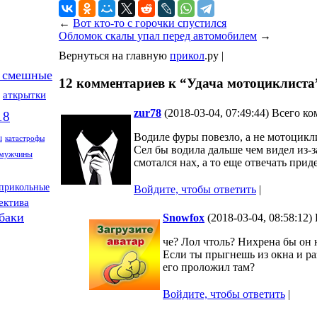
←
Вот кто-то с горочки спустился
Обломок скалы упал перед автомобилем
→
Вернуться на главную
прикол
.ру |
 смешные
12 комментариев к “Удача мотоциклиста
аткрытки
zur78
(2018-03-04, 07:49:44) Всего к
18
Водиле фуры повезло, а не мотоцикл
ы
катастрофы
Сел бы водила дальше чем видел из-з
мужчины
смотался нах, а то еще отвечать приде
прикольные
Войдите, чтобы ответить
|
ектива
баки
Snowfox
(2018-03-04, 08:58:12
че? Лол чтоль? Нихрена бы он н
Если ты прыгнешь из окна и ра
его проложил там?
Войдите, чтобы ответить
|