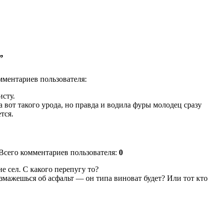
”
омментариев пользователя:
исту.
а вот такого урода, но правда и водила фуры молодец сразу
тся.
) Всего комментариев пользователя:
0
е сел. С какого перепугу то?
змажешься об асфальт — он типа виноват будет? Или тот кто