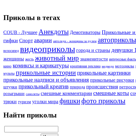
Приколы в тегах
Анекдоты
Прикольные и
Демотиваторы
COUB - Лучшее
автоприколы
аварии
гифки
Спорт
автоледи - женщины за рулем
видеоприколы
девушки 
города и страны
велосипед
животный мир
женщины
знаменитости
жесть
интересные факт
комиксы и карикатуры
кино
креативная реклама
мотоциклы
медведи
прикольные истории
прикольные картинки
мульты
прикольные надписи и объявления
прикольные рисунки
прикольный креатив
происшествия
штучки
природа
ретросп
смешные коты
со
смешные комментарии
розыгрыши
самолеты
фото приколы
фишки
трюки
уголки мира
туризм
Найти приколы