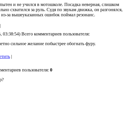
опытен и не учился в мотошколе. Посадка неверная, слишком
ьно схватился за руль. Судя по звукам движка, он разгонялся,
А из-за вышеуказанных ошибок поймал резонанс.
|
, 03:38:54) Всего комментариев пользователя:
аметно сильное желание побыстрее обогнать фуру.
етить
|
омментариев пользователя:
0
р?