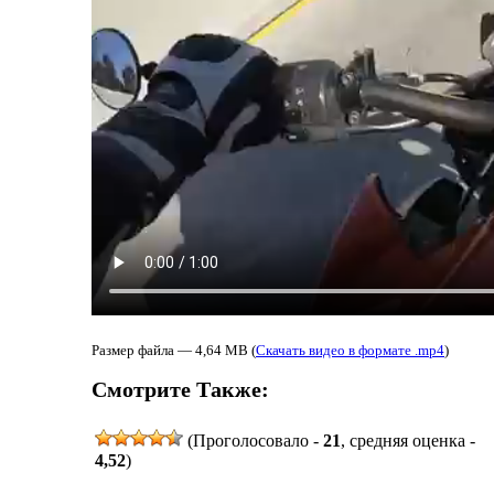
Размер файла — 4,64 MB (
Скачать видео в формате .mp4
)
Смотрите Также:
(Проголосовало -
21
, средняя оценка -
4,52
)