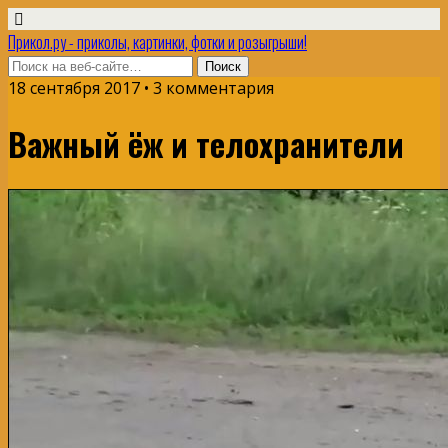
Прикол.ру - приколы, картинки, фотки и розыгрыши!
18 сентября 2017 • 3 комментария
Важный ёж и телохранители