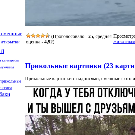
 смешные
Просмотров
(Проголосовало -
25
, средняя
животны
аткрытки
оценка -
4,92
)
18
ы
катастрофы
Прикольные картинки (23 карти
мужчины
Прикольные картинки с надписями, смешные фото 
прикольные
ектива
баки