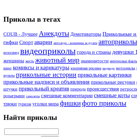
Приколы в тегах
Анекдоты
Прикольные и
Демотиваторы
COUB - Лучшее
автоприколы
аварии
гифки
Спорт
автоледи - женщины за рулем
видеоприколы
девушки 
города и страны
велосипед
животный мир
женщины
знаменитости
жесть
интересные факт
комиксы и карикатуры
кино
креативная реклама
мотоциклы
медведи
прикольные истории
прикольные картинки
мульты
прикольные надписи и объявления
прикольные рисунки
прикольный креатив
происшествия
штучки
природа
ретросп
смешные коты
со
смешные комментарии
розыгрыши
самолеты
фото приколы
фишки
трюки
уголки мира
туризм
Найти приколы