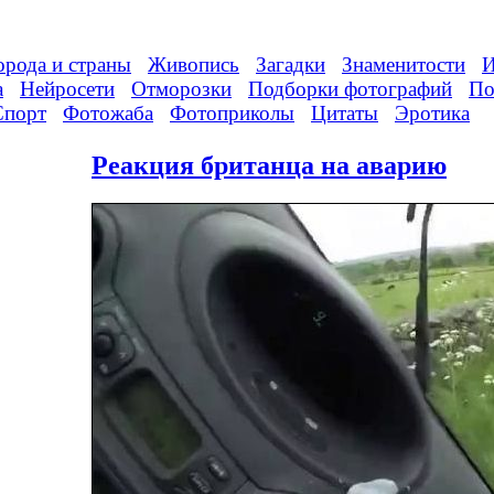
орода и страны
Живопись
Загадки
Знаменитости
И
а
Нейросети
Отморозки
Подборки фотографий
По
Спорт
Фотожаба
Фотоприколы
Цитаты
Эротика
Реакция британца на аварию