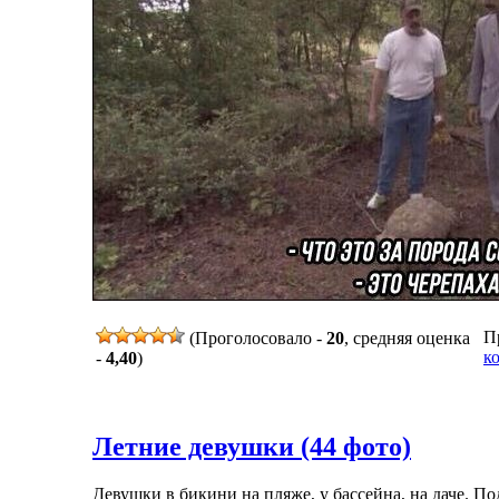
Пр
(Проголосовало -
20
, средняя оценка
к
-
4,40
)
Летние девушки (44 фото)
Девушки в бикини на пляже, у бассейна, на даче. П