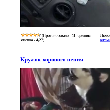
Просм
(Проголосовало -
11
, средняя
комме
оценка -
4,27
)
Кружок хорового пения