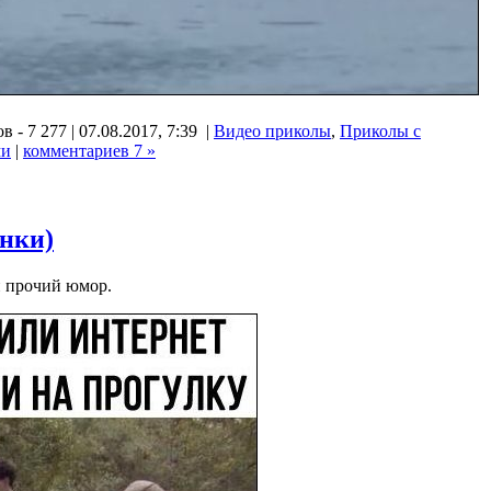
 - 7 277 | 07.08.2017, 7:39 |
Видео приколы
,
Приколы с
ми
|
комментариев 7 »
нки)
и прочий юмор.