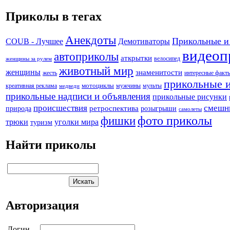
Приколы в тегах
Анекдоты
Прикольные и
Демотиваторы
COUB - Лучшее
видеоп
автоприколы
аткрытки
велосипед
женщины за рулем
животный мир
женщины
знаменитости
жесть
интересные факт
прикольные 
креативная реклама
мотоциклы
мужчины
мульты
медведи
прикольные надписи и объявления
прикольные рисунки
происшествия
смешн
природа
ретроспектива
розыгрыши
самолеты
фото приколы
фишки
трюки
уголки мира
туризм
Найти приколы
Авторизация
Логин