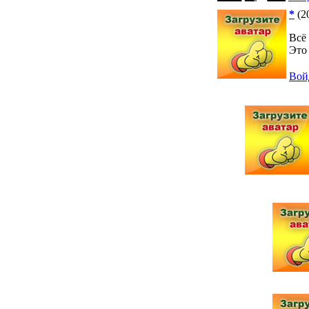
*
(2
Всё
Это
Вой