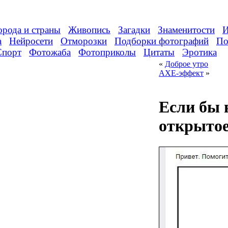
орода и страны
Живопись
Загадки
Знаменитости
И
а
Нейросети
Отморозки
Подборки фотографий
По
Спорт
Фотожаба
Фотоприколы
Цитаты
Эротика
«
Доброе утро
AXE-эффект
»
Если бы 
открытое