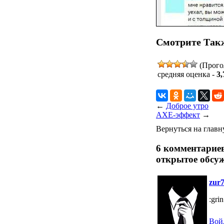
Смотрите Так
(Прого
средняя оценка -
3,
←
Доброе утро
AXE-эффект
→
Вернуться на глав
6 комментариев
открытое обсу
zur
:grin
Вой