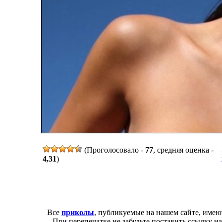
(Проголосовало -
77
, средняя оценка -
4,31
)
Все
приколы
, публикуемые на нашем сайте, имею
При перепечатке не забудьте поставить ссылку н