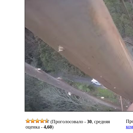
Про
(Проголосовало -
30
, средняя
ком
оценка -
4,60
)