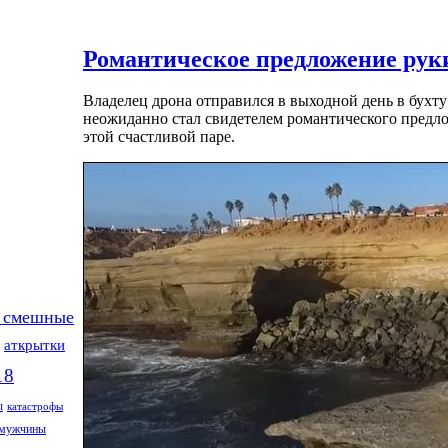
Романтическое предложение руки
Владелец дрона отправился в выходной день в бухт
неожиданно стал свидетелем романтического предло
этой счастливой паре.
 смешные
аткрытки
18
ы
катастрофы
мужчины