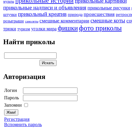
прикольные истории
прикольные картинки
мульты
прикольные надписи и объявления
прикольные рисунки
прикольный креатив
происшествия
штучки
природа
ретросп
смешные коты
со
смешные комментарии
розыгрыши
самолеты
фото приколы
фишки
трюки
уголки мира
туризм
Найти приколы
Авторизация
Логин
Пароль
Запомни
Регистрация
Вспомнить пароль