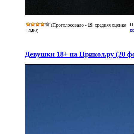
Пр
(Проголосовало -
19
, средняя оценка
к
-
4,00
)
Девушки 18+ на Прикол.ру (20 ф