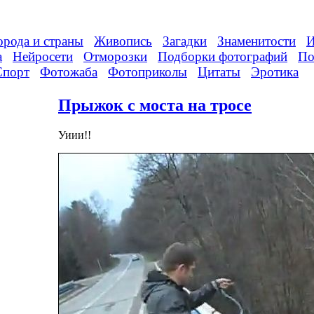
орода и страны
Живопись
Загадки
Знаменитости
И
а
Нейросети
Отморозки
Подборки фотографий
По
Спорт
Фотожаба
Фотоприколы
Цитаты
Эротика
Прыжок с моста на тросе
Уиии!!