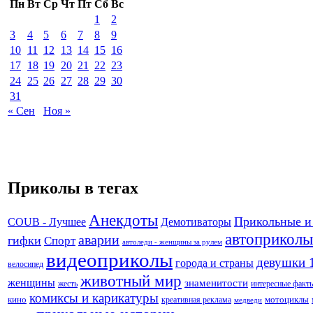
Пн
Вт
Ср
Чт
Пт
Сб
Вс
1
2
3
4
5
6
7
8
9
10
11
12
13
14
15
16
17
18
19
20
21
22
23
24
25
26
27
28
29
30
31
« Сен
Ноя »
Приколы в тегах
Анекдоты
Прикольные и
Демотиваторы
COUB - Лучшее
автоприколы
аварии
гифки
Спорт
автоледи - женщины за рулем
видеоприколы
девушки 
города и страны
велосипед
животный мир
женщины
знаменитости
жесть
интересные факт
комиксы и карикатуры
кино
креативная реклама
мотоциклы
медведи