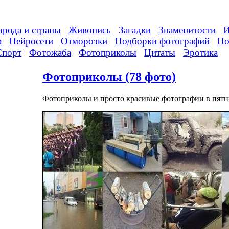
орода и страны
Живопись
Загадки
Знаменитости
И
а
Нейросети
Отморозки
Подборки фотографий
По
Спорт
Фотожаба
Фотоприколы
Цитаты
Эротика
Фотоприколы (78 фото)
Фотоприколы и просто красивые фотографии в пятн