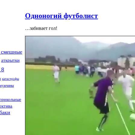
Одноногий футболист
…забивает гол!
 смешные
аткрытки
18
ы
катастрофы
мужчины
прикольные
ектива
баки