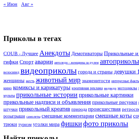
« Июн
Авг »
Приколы в тегах
Анекдоты
Прикольные и
Демотиваторы
COUB - Лучшее
автоприколы
аварии
гифки
Спорт
автоледи - женщины за рулем
видеоприколы
девушки 
города и страны
велосипед
животный мир
женщины
знаменитости
жесть
интересные факт
комиксы и карикатуры
кино
креативная реклама
мотоциклы
медведи
прикольные истории
прикольные картинки
мульты
прикольные надписи и объявления
прикольные рисунки
прикольный креатив
происшествия
штучки
природа
ретросп
смешные коты
со
смешные комментарии
розыгрыши
самолеты
фото приколы
фишки
трюки
уголки мира
туризм
Найти приколы