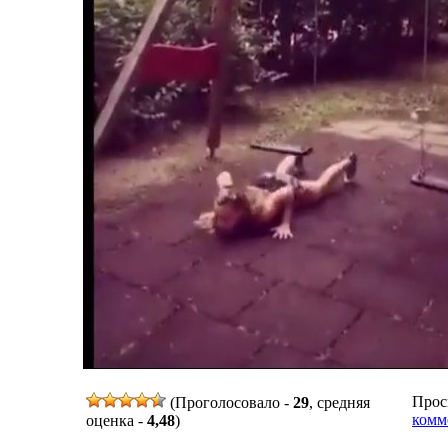
Просм
(Проголосовало -
29
, средняя
комм
оценка -
4,48
)