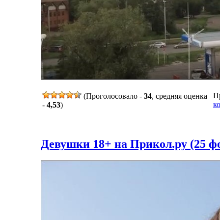
Пр
(Проголосовало -
34
, средняя оценка
к
-
4,53
)
Девушки 18+ на Прикол.ру (25 ф