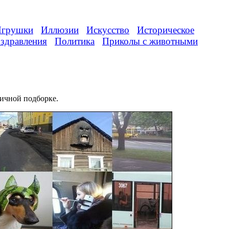
грушки
Иллюзии
Искусство
Историческое
здравления
Политика
Приколы с животными
ичной подборке.