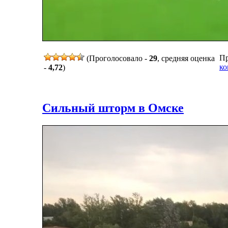
Пр
(Проголосовало -
29
, средняя оценка
ко
-
4,72
)
Сильный шторм в Омске