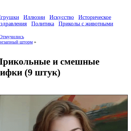
грушки
Иллюзии
Искусство
Историческое
здравления
Политика
Приколы с животными
Отмучились
незапный шторм
»
Прикольные и смешные
гифки (9 штук)