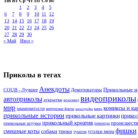
Пн
Вт
Ср
Чт
Пт
Сб
Вс
1
2
3
4
5
6
7
8
9
10
11
12
13
14
15
16
17
18
19
20
21
22
23
24
25
26
27
28
29
30
« Май
Июл »
Приколы в тегах
Анекдоты
Прикольные и
Демотиваторы
COUB - Лучшее
видеоприколы
автоприколы
аткрытки
велосипед
мир
комиксы и ка
знаменитости
кино
интересные факты
катастрофы
прикольные истории
прикольные картинки
прикол
прикольный креатив
происшеств
прикольные штучки
природа
фишки
смешные коты
собаки
трюки
уголки мира
туризм