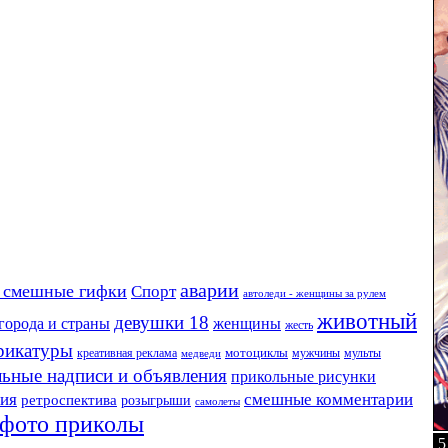
аварии
 смешные гифки
Спорт
автоледи - женщины за рулем
животный
девушки 18
города и страны
женщины
жесть
рикатуры
креативная реклама
мотоциклы
мужчины
мульты
медведи
ьные надписи и объявления
прикольные рисунки
ия
смешные комментарии
ретроспектива
розыгрыши
самолеты
фото приколы
5