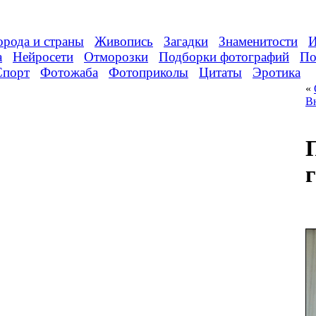
орода и страны
Живопись
Загадки
Знаменитости
И
а
Нейросети
Отморозки
Подборки фотографий
По
Спорт
Фотожаба
Фотоприколы
Цитаты
Эротика
«
В