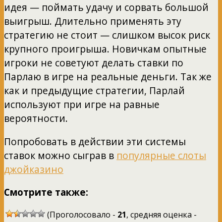
идея — поймать удачу и сорвать большой
выигрыш. Длительно применять эту
стратегию не стоит — слишком высок риск
крупного проигрыша. Новичкам опытные
игроки не советуют делать ставки по
Парлаю в игре на реальные деньги. Так же
как и предыдущие стратегии, Парлай
используют при игре на равные
вероятности.
Попробовать в действии эти системы
ставок можно сыграв в
популярные слоты
джойказино
Смотрите также:
(Проголосовало -
21
, средняя оценка -