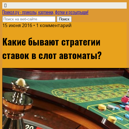
Прикол.ру - приколы, картинки, фотки и розыгрыши!
15 июня 2016 • 1 комментарий
Какие бывают стратегии
ставок в слот автоматы?