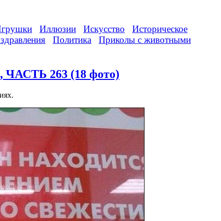
грушки
Иллюзии
Искусство
Историческое
здравления
Политика
Приколы с животными
 ЧАСТЬ 263 (18 фото)
иях.