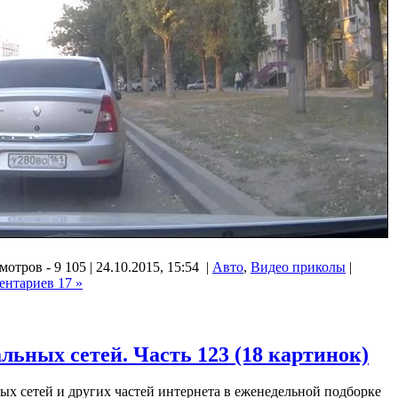
отров - 9 105 | 24.10.2015, 15:54 |
Авто
,
Видео приколы
|
ентариев 17 »
ьных сетей. Часть 123 (18 картинок)
х сетей и других частей интернета в еженедельной подборке