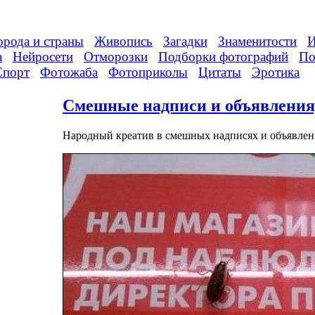
орода и страны
Живопись
Загадки
Знаменитости
И
а
Нейросети
Отморозки
Подборки фотографий
По
Спорт
Фотожаба
Фотоприколы
Цитаты
Эротика
Смешные надписи и объявления,
Народный креатив в смешных надписях и объявлен