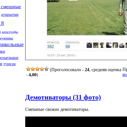
 смешные
аткрытки
18
ы
катастрофы
мужчины
рикольные
чки
розыгрыши
и
туризм
Пр
(Проголосовало -
24
, средняя оценка
ко
-
4,00
)
Демотиваторы (31 фото)
Смешные свежие демотиваторы.