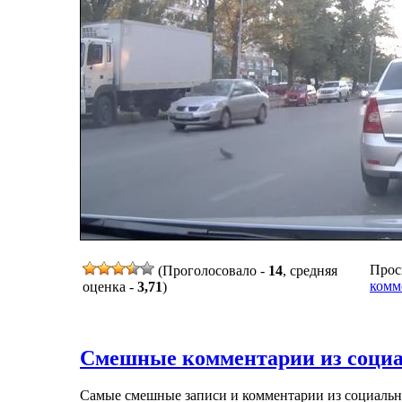
Просм
(Проголосовало -
14
, средняя
комм
оценка -
3,71
)
Смешные комментарии из социал
Самые смешные записи и комментарии из социальны