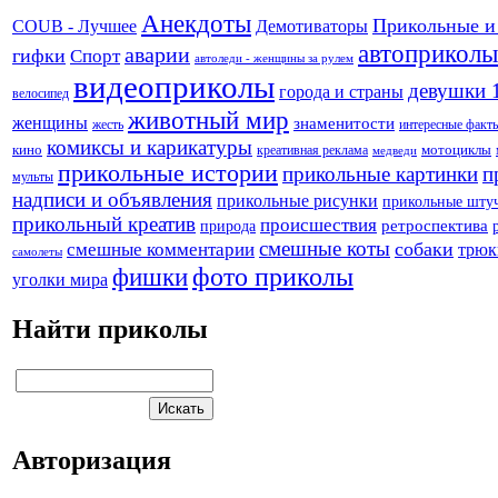
Анекдоты
Прикольные и
Демотиваторы
COUB - Лучшее
автоприколы
аварии
гифки
Спорт
автоледи - женщины за рулем
видеоприколы
девушки 
города и страны
велосипед
животный мир
женщины
знаменитости
жесть
интересные факт
комиксы и карикатуры
кино
креативная реклама
мотоциклы
медведи
прикольные истории
прикольные картинки
п
мульты
надписи и объявления
прикольные рисунки
прикольные шту
прикольный креатив
происшествия
природа
ретроспектива
смешные коты
собаки
смешные комментарии
трюк
самолеты
фото приколы
фишки
уголки мира
Найти приколы
Авторизация