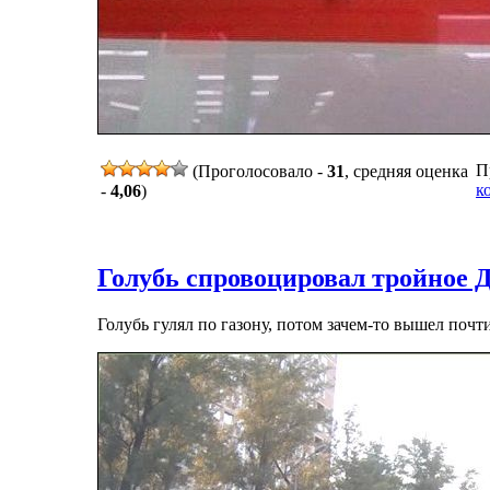
П
(Проголосовало -
31
, средняя оценка
к
-
4,06
)
Голубь спровоцировал тройное
Голубь гулял по газону, потом зачем-то вышел поч