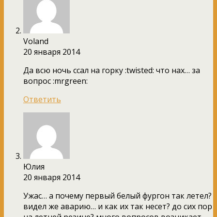
Voland
20 января 2014
Да всю ночь ссал на горку :twisted: что нах… за
вопрос :mrgreen:
Ответить
Юлия
20 января 2014
Ужас… а почему первый белый фургон так летел?
видел же аварию… и как их так несет? до сих пор
на летней резине? много вопросов возникает,