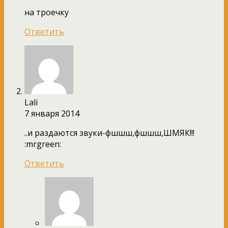
на троечку
Ответить
Lali
7 января 2014
..и раздаются звуки-фшшш,фшшш,ШМЯК!!!
:mrgreen:
Ответить