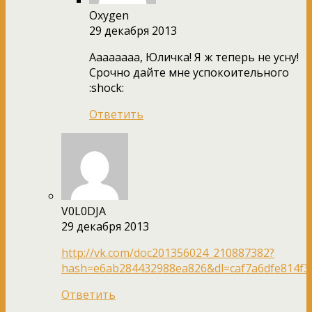
Oxygen
29 декабря 2013
Аааааааа, Юличка! Я ж теперь не усну!
Срочно дайте мне успокоительного
:shock:
Ответить
V0L0DJA
29 декабря 2013
http://vk.com/doc201356024_210887382?
hash=e6ab284432988ea826&dl=caf7a6dfe814f3
Ответить