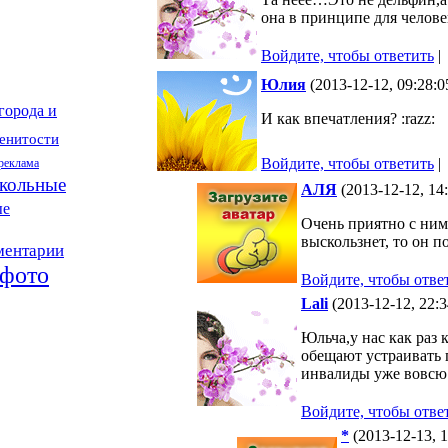
она в принципе для челове
Войдите, чтобы ответить
|
Юлия
(2013-12-12, 09:28:
города и
И как впечатления? :razz:
енитости
Войдите, чтобы ответить
|
 реклама
кольные
АЛЯ
(2013-12-12, 14
ые
Очень приятно с ним
выскользнет, то он п
ментарии
фото
Войдите, чтобы отве
Lali
(2013-12-12, 22:
Юльча,у нас как раз 
обещают устраивать 
инвалиды уже вовсю
Войдите, чтобы отве
*
(2013-12-13, 