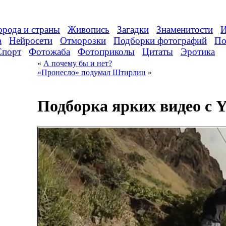
орода и страны
Живопись
Загадки
Знаменитости
И
а
Нейросети
Отморозки
Подборки фотографий
По
Спорт
Фотожаба
Фотоприколы
Цитаты
Эротика
«
А почему бы и нет?
«Пронесло» подумал Штирлиц
»
Подборка ярких видео с 