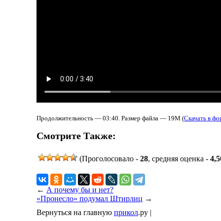
Продолжительность — 03:40. Размер файла — 19M (
Скачать в ф
Смотрите Также:
(Проголосовало -
28
, средняя оценка -
4,5
←
А почему бы и нет?
«Пронесло» подумал Штирлиц
→
Вернуться на главную
прикол
.ру |