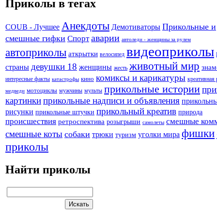
Приколы в тегах
Анекдоты
Прикольные и
Демотиваторы
COUB - Лучшее
аварии
смешные гифки
Спорт
автоледи - женщины за рулем
видеоприколы
автоприколы
аткрытки
велосипед
животный мир
девушки 18
страны
женщины
знам
жесть
комиксы и карикатуры
кино
креативная
интересные факты
катастрофы
прикольные истории
при
мотоциклы
мужчины
мульты
медведи
картинки
прикольные надписи и объявления
прикольн
прикольный креатив
рисунки
прикольные штучки
природа
происшествия
смешные ком
ретроспектива
розыгрыши
самолеты
фишки
смешные коты
собаки
трюки
уголки мира
туризм
приколы
Найти приколы