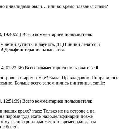
ьно инвалидами были… или во время плаванья стали?
, 19:40:55) Всего комментариев пользователя:
 детки-аутисты и даунята, ДЦПшники лечатся и
о! Дельфинотерапия называется.
14, 02:22:36) Всего комментариев пользователя:
0
а острове в старом замке? Была. Правда давно. Понравилось.
омню. Больше всего запомнились пингвины. :smile:
, 12:51:39) Всего комментариев пользователя:
 наших краях? :razz: Только не на острове,а на
на пароме туда ехать надо,дельфинарий позже
о музея построили,может,в те времена,когда ты
 не было!