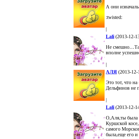
А они изначал
:twisted:
|
Lali
(2013-12-13
Не смешно…Там
вполне успешн
|
АЛЯ
(2013-12-
Это тот, что н
Дельфинов не п
|
Lali
(2013-12-14
О,Аля,ты была в
Куршской косе,
самого Морског
была,еще его и