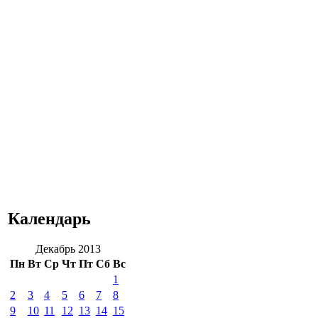
Календарь
Декабрь 2013
Пн
Вт
Ср
Чт
Пт
Сб
Вс
1
2
3
4
5
6
7
8
9
10
11
12
13
14
15