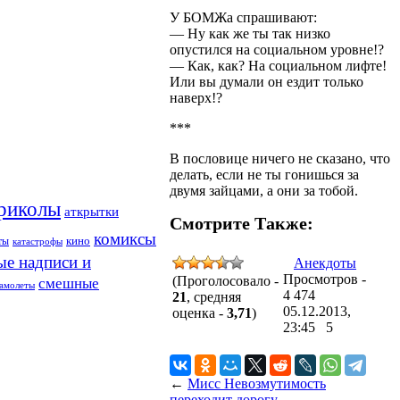
У БОМЖа спрашивают:
— Ну как же ты так низко
опустился на социальном уровне!?
— Как, как? На социальном лифте!
Или вы думали он ездит только
наверх!?
***
В пословице ничего не сказано, что
делать, если не ты гонишься за
двумя зайцами, а они за тобой.
риколы
аткрытки
Смотрите Также:
комиксы
кино
ты
катастрофы
ые надписи и
Анекдоты
Просмотров -
(Проголосовало -
смешные
амолеты
4 474
21
, средняя
05.12.2013,
оценка -
3,71
)
23:45
5
←
Мисс Невозмутимость
переходит дорогу