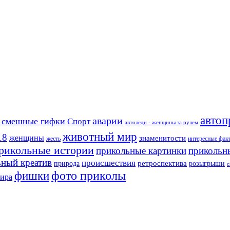
автоп
аварии
 смешные гифки
Спорт
автоледи - женщины за рулем
животный мир
18
женщины
знаменитости
жесть
интересные фак
рикольные истории
прикольные картинки
прикольн
ьный креатив
происшествия
природа
ретроспектива
розыгрыши
с
фото приколы
фишки
мира