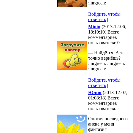
:mrgreen:
Войдите, чтобы
ответить
|
Minin
(2013-12-06,
18:10:10) Всего
комментариев
пользователя:
0
— Найдётся. А ты
точно вернёшь?
:mrgreen: :mrgreen:
:mrgreen:
Войдите, чтобы
ответить
|
Юлия
(2013-12-07,
01:08:18) Всего
комментариев
пользователя:
Опосля последнего
анека у меня
фантазия