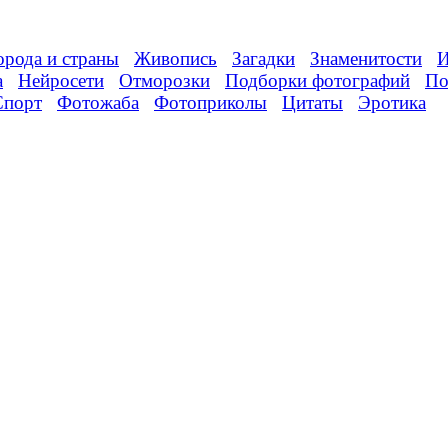
орода и страны
Живопись
Загадки
Знаменитости
И
а
Нейросети
Отморозки
Подборки фотографий
По
Спорт
Фотожаба
Фотоприколы
Цитаты
Эротика