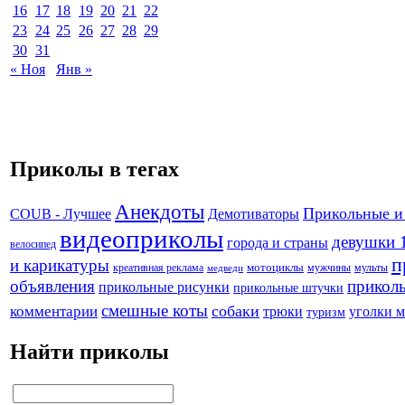
16
17
18
19
20
21
22
23
24
25
26
27
28
29
30
31
« Ноя
Янв »
Приколы в тегах
Анекдоты
Прикольные и
Демотиваторы
COUB - Лучшее
видеоприколы
девушки 
города и страны
велосипед
п
и карикатуры
креативная реклама
мотоциклы
мужчины
мульты
медведи
объявления
прикол
прикольные рисунки
прикольные штучки
смешные коты
собаки
комментарии
трюки
уголки 
туризм
Найти приколы