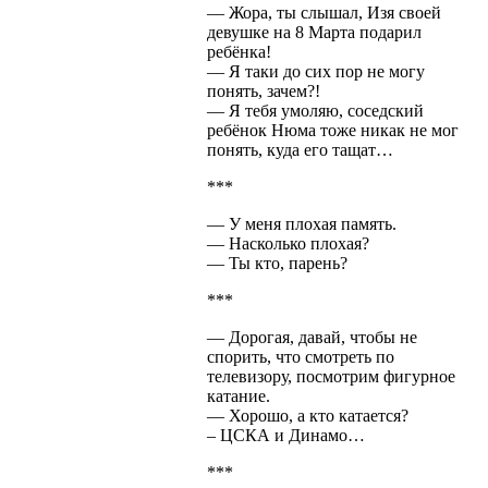
— Жора, ты слышал, Изя своей
девушке на 8 Марта подарил
ребёнка!
— Я таки до сих пор не могу
понять, зачем?!
— Я тебя умоляю, соседский
ребёнок Нюма тоже никак не мог
понять, куда его тащат…
***
— У меня плохая память.
— Насколько плохая?
— Ты кто, парень?
***
— Дорогая, давай, чтобы не
спорить, что смотреть по
телевизору, посмотрим фигурное
катание.
— Хорошо, а кто катается?
– ЦСКА и Динамо…
***