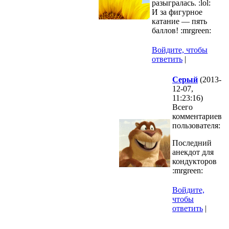
разыгралась. :lol:
И за фигурное
катание — пять
баллов! :mrgreen:
Войдите, чтобы
ответить
|
Серый
(2013-
12-07,
11:23:16)
Всего
комментариев
пользователя:
Последний
анекдот для
кондукторов
:mrgreen:
Войдите,
чтобы
ответить
|