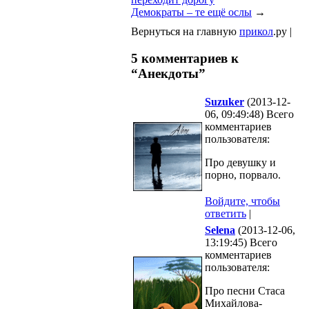
Демократы – те ещё ослы
→
Вернуться на главную
прикол
.ру |
5 комментариев к
“Анекдоты”
Suzuker
(2013-12-
06, 09:49:48) Всего
комментариев
пользователя:
Про девушку и
порно, порвало.
Войдите, чтобы
ответить
|
Selena
(2013-12-06,
13:19:45) Всего
комментариев
пользователя:
Про песни Стаса
Михайлова-