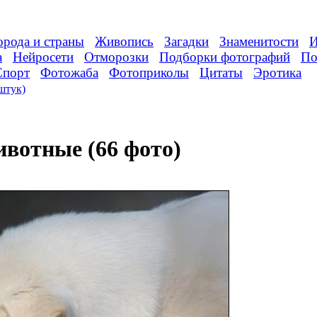
орода и страны
Живопись
Загадки
Знаменитости
И
а
Нейросети
Отморозки
Подборки фотографий
По
Спорт
Фотожаба
Фотоприколы
Цитаты
Эротика
штук)
вотные (66 фото)