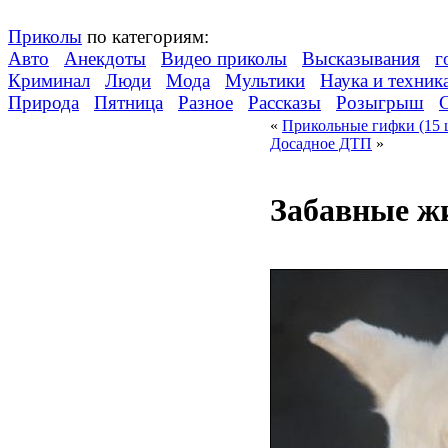
Приколы
по категориям:
Авто
Анекдоты
Видео приколы
Высказывания
г
Криминал
Люди
Мода
Мультики
Наука и техник
Природа
Пятница
Разное
Рассказы
Розыгрыш
«
Прикольные гифки (15 
Досадное ДТП
»
Забавные жи