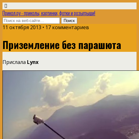
Прикол.ру - приколы, картинки, фотки и розыгрыши!
11 октября 2013 • 17 комментариев
Приземление без парашюта
Прислала
Lynx