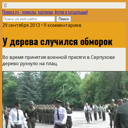
Прикол.ру - приколы, картинки, фотки и розыгрыши!
29 сентября 2013 • 9 комментариев
У дерева случился обморок
Во время принятия военной присяги в Серпухове
дерево рухнуло на плац.