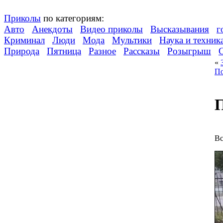
Приколы
по категориям:
Авто
Анекдоты
Видео приколы
Высказывания
г
Криминал
Люди
Мода
Мультики
Наука и техник
Природа
Пятница
Разное
Рассказы
Розыгрыш
«
По
П
Вс