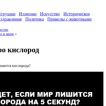
грушки
Иллюзии
Искусство
Историческое
здравления
Политика
Приколы с животными
оссии
о в мире
»
ро кислород
лишится кислорода?