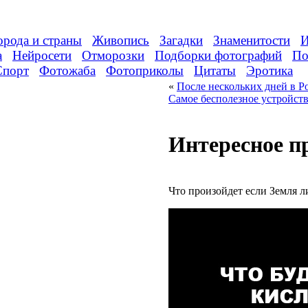
орода и страны
Живопись
Загадки
Знаменитости
И
а
Нейросети
Отморозки
Подборки фотографий
По
Спорт
Фотожаба
Фотоприколы
Цитаты
Эротика
«
После нескольких дней в Р
Самое бесполезное устройств
Интересное п
Что произойдет если Земля 